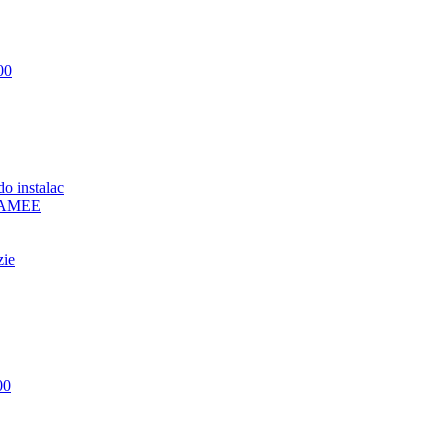
00
o instalac
 SAMEE
zie
00