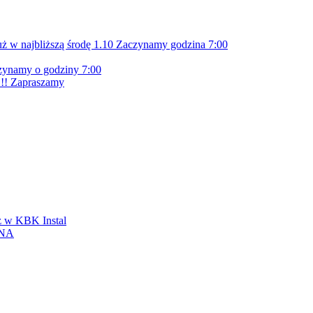
już w najbliższą środę 1.10 Zaczynamy godzina 7:00
czynamy o godziny 7:00
!! Zapraszamy
ż w KBK Instal
ENA