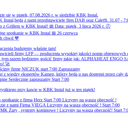
ie się w piątek, 07.08.2026 r. w siedzibie KBK Instal.
 Instal,będą z nami przedstawiciele firm DAB oraz Caleffi. 31.07 - 7:
z Grillem w KBK Instal! 📅 Data: piątek, 3 lipca 2026 r. 🕖
jne spotkanie w KBK Instal 📅 26 czerwca
ch chwil 💙
ączenia budujemy właśnie tam!
awicieli firmy LFP — producenta wysokiej jakości pomp obiegowych d
achem, tym razem będziemy gościć firmy takie jak: ALPHAHEAT ENGO
ro! 🚀
gościmy firmę NICZUK start 7:00 Zapraszamy
staj z wiedzy ekspertów Kamen, którzy będą u nas dostępni przez cały d
pine Serdecznie zapraszamy Start 7:00
szystkiego przy kawie w KBK Instal już w ten piątek!
 spotkanie z firmą Herz Start 7:00 Liczymy na waszą obecność !
dzie z nami Firma VIEGA Liczymy na waszą obecność ! Start 7:00
mą MK Żary , systemy kominowe ! Liczymy na waszą obecność! Start 7: