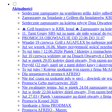
Aktualności
Serdecznie zapraszamy na wspólnego grilla, który odbędz
Zapraszamy na Śniadanie z Grillem dla Instalatorów KBK
Serdecznie zapraszamy na kolejną edycję Dnia Otwartego 
🔥 Grill branżowy w KBK Instal 🔥 Zapraszamy na kole
11. Targi Grupy SBS już za nami, ale miło wracać do ty
PROMOCJA OBOWIĄZUJE OD 22.06 DO 31.07
Wpadaj 19 czerwca, Grill z AGAFLEX bo najlepsze poł
Już we wtorek 16.06. Mamy przyjemność gościć przedst
To już jutro ! 12.06.2026r Piątek ! Idziemy z rozm
Już 10 czerwca widzimy się na Dniach Otwartych z Def
Już w piątek 29.05 kolejny dzień otwarty, Tym razem 
Przyjdź (22 maj), napij się z nami dobrej kawy i skorzy
To już jutro ! Kolejne spotkanie tym razem z firmą McAl
Dla spragnionych promocji AFRISO
Nie trać czasu na szukanie info w sieci – dowiedz się w
Promocja Gebo maj/czerwiec 2026
Nie zwalniamy tempa, Już w piątek 24.04 zapraszamy na
Już w środę 22.04 kolejny dzień otwarty, Tym razem bę
Już 27.03 ( Piątek ) zapraszamy na dzień otwarty z fir
Promocja Kospel 2026
Spotkanie z firmą PRODMAX
Promocja AFRISO - Marzec