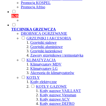
Promocja KOSPEL
Promocja Afriso
B2B
TECHNIKA GRZEWCZA
DROBNICA OGRZEWANIE
GRZEJNIKI I AKCESORIA
Grzejniki stalowe
Grzejniki aluminiowe
Grzejniki łazienkowe
Zawory grzejnikowe i termostatyka
KLIMATYZACJA
Klimatyzatory MDV
Klimatyzatory LG
Akcesoria do klimatyzatorów
KOTŁY
Kotły elektryczne
KOTŁY GAZOWE
Kotły gazowe VAILLANT
Kotły gazowe Viessman
Kotły gazowe ACV
Kotły gazowe DEFRO