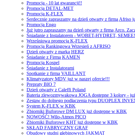
Promocja - 10 lat gwarancji!!
Promocja DETAL-MET
Promocja K-FLEX
Serdecznie zapraszamy na dzień otwarty z firmą Afriso 
Promocja Engo
Już jutro zapraszamy na dzień otwarty z firmą Arco. Za
Śniadanie z Instalatorem - WOBET-HYDRET, SEMEE!
Wrześniowa promocja K-FLEX
Promocja Rankingowa Wrzesień z AFRISO
Dzień otwarty z marką HERZ
Śniadanie z Firmą KAMEN
Promocja Kospel
Śniadanie z Instalatorami
Spotkanie z firmą VAILLANT
Klimatyzatory MDV już w naszej ofercie!!!
Prepraty BIO 7
Dzień otwarty z Caleffi Poland
Bateria zlewozmywakowa JOGA dostepne 3 kolory - ju
Zestaw do dolnego podłaczenia typu DUOPLEX INV
System K-FLEX w KBK
Zbiorniki Buforowe DM LUX już dostępne w KBK
NOWOŚĆ! Wilo-Atmos PICO
Zbiorniki Buforowe KHT już dostępne w KBK
SKŁAD FABRYCZNY GRAF
Obudowy studni głębinowych JAKMAT