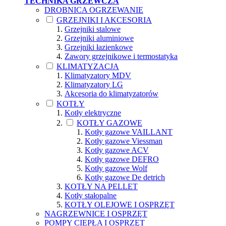
TECHNIKA GRZEWCZA
DROBNICA OGRZEWANIE
GRZEJNIKI I AKCESORIA
Grzejniki stalowe
Grzejniki aluminiowe
Grzejniki łazienkowe
Zawory grzejnikowe i termostatyka
KLIMATYZACJA
Klimatyzatory MDV
Klimatyzatory LG
Akcesoria do klimatyzatorów
KOTŁY
Kotły elektryczne
KOTŁY GAZOWE
Kotły gazowe VAILLANT
Kotły gazowe Viessman
Kotły gazowe ACV
Kotły gazowe DEFRO
Kotły gazowe Wolf
Kotły gazowe De detrich
KOTŁY NA PELLET
Kotły stałopalne
KOTŁY OLEJOWE I OSPRZĘT
NAGRZEWNICE I OSPRZĘT
POMPY CIEPŁA I OSPRZĘT