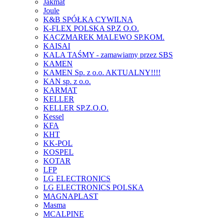
Jakmat
Joule
K&B SPÓŁKA CYWILNA
K-FLEX POLSKA SP.Z O.O.
KACZMAREK MALEWO SP.KOM.
KAISAI
KALA TAŚMY - zamawiamy przez SBS
KAMEN
KAMEN Sp. z o.o. AKTUALNY!!!!
KAN sp. z o.o.
KARMAT
KELLER
KELLER SP.Z.O.O.
Kessel
KFA
KHT
KK-POL
KOSPEL
KOTAR
LFP
LG ELECTRONICS
LG ELECTRONICS POLSKA
MAGNAPLAST
Masma
MCALPINE