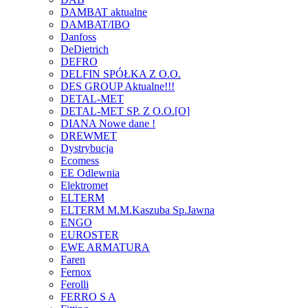
DAMBAT aktualne
DAMBAT/IBO
Danfoss
DeDietrich
DEFRO
DELFIN SPÓŁKA Z O.O.
DES GROUP Aktualne!!!
DETAL-MET
DETAL-MET SP. Z O.O.[O]
DIANA Nowe dane !
DREWMET
Dystrybucja
Ecomess
EE Odlewnia
Elektromet
ELTERM
ELTERM M.M.Kaszuba Sp.Jawna
ENGO
EUROSTER
EWE ARMATURA
Faren
Fernox
Ferolli
FERRO S A