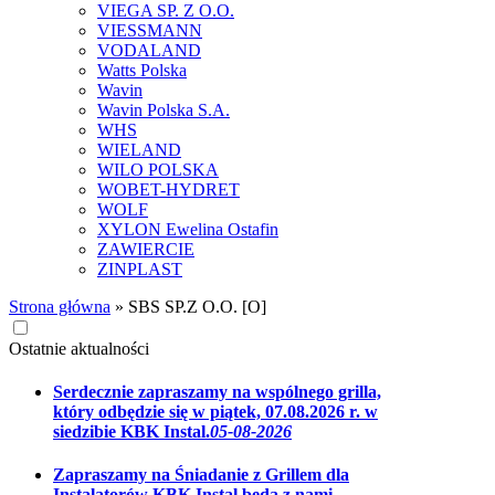
VIEGA SP. Z O.O.
VIESSMANN
VODALAND
Watts Polska
Wavin
Wavin Polska S.A.
WHS
WIELAND
WILO POLSKA
WOBET-HYDRET
WOLF
XYLON Ewelina Ostafin
ZAWIERCIE
ZINPLAST
Strona główna
»
SBS SP.Z O.O. [O]
Ostatnie aktualności
Serdecznie zapraszamy na wspólnego grilla,
który odbędzie się w piątek, 07.08.2026 r. w
siedzibie KBK Instal.
05-08-2026
Zapraszamy na Śniadanie z Grillem dla
Instalatorów KBK Instal,będą z nami