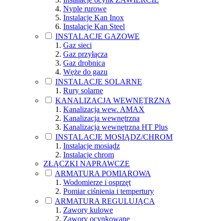
Nyple rurowe
Instalacje Kan Inox
Instalacje Kan Steel
INSTALACJE GAZOWE
Gaz sieci
Gaz przyłącza
Gaz drobnica
Węże do gazu
INSTALACJE SOLARNE
Rury solarne
KANALIZACJA WEWNĘTRZNA
Kanalizacja wew. AMAX
Kanalizacja wewnętrzna
Kanalizacja wewnętrzna HT Plus
INSTALACJE MOSIĄDZ/CHROM
Instalacje mosiądz
Instalacje chrom
ZŁĄCZKI NAPRAWCZE
ARMATURA POMIAROWA
Wodomierze i osprzęt
Pomiar ciśnienia i tempertury
ARMATURA REGULUJĄCA
Zawory kulowe
Zawory ocynkowane