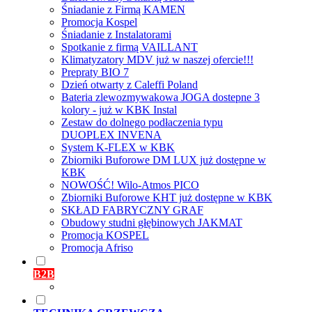
Śniadanie z Firmą KAMEN
Promocja Kospel
Śniadanie z Instalatorami
Spotkanie z firmą VAILLANT
Klimatyzatory MDV już w naszej ofercie!!!
Prepraty BIO 7
Dzień otwarty z Caleffi Poland
Bateria zlewozmywakowa JOGA dostepne 3
kolory - już w KBK Instal
Zestaw do dolnego podłaczenia typu
DUOPLEX INVENA
System K-FLEX w KBK
Zbiorniki Buforowe DM LUX już dostępne w
KBK
NOWOŚĆ! Wilo-Atmos PICO
Zbiorniki Buforowe KHT już dostępne w KBK
SKŁAD FABRYCZNY GRAF
Obudowy studni głębinowych JAKMAT
Promocja KOSPEL
Promocja Afriso
B2B