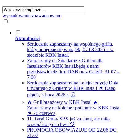
wyszukiwanie zaawansowane
Aktualności
Serdecznie zapraszamy na wspólnego grilla,
który odbędzie się w piątek, 07.08.2026 r. w
siedzibie KBK Instal.
Zapraszamy na Śniadanie z Grillem dla
Instalatorów KBK Instal,będą z nami
przedstawiciele firm DAB oraz Caleffi. 31.07 -
7:00
Serdecznie zapraszamy na kolejną edycję Dnia
Otwartego z Grillem w KBK Instal! 📅 Data:
piątek, 3 lipca 2026 r. 🕖
🔥 Grill branżowy w KBK Instal 🔥
Zapraszamy na kolejne spotkanie w KBK Instal
📅 26 czerwca
11. Targi Grupy SBS już za nami, ale miło
wracać do tych chwil 💙
PROMOCJA OBOWIĄZUJE OD 22.06 DO
31.07