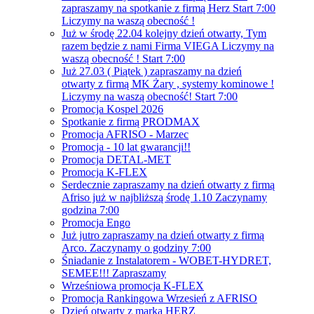
zapraszamy na spotkanie z firmą Herz Start 7:00
Liczymy na waszą obecność !
Już w środę 22.04 kolejny dzień otwarty, Tym
razem będzie z nami Firma VIEGA Liczymy na
waszą obecność ! Start 7:00
Już 27.03 ( Piątek ) zapraszamy na dzień
otwarty z firmą MK Żary , systemy kominowe !
Liczymy na waszą obecność! Start 7:00
Promocja Kospel 2026
Spotkanie z firmą PRODMAX
Promocja AFRISO - Marzec
Promocja - 10 lat gwarancji!!
Promocja DETAL-MET
Promocja K-FLEX
Serdecznie zapraszamy na dzień otwarty z firmą
Afriso już w najbliższą środę 1.10 Zaczynamy
godzina 7:00
Promocja Engo
Już jutro zapraszamy na dzień otwarty z firmą
Arco. Zaczynamy o godziny 7:00
Śniadanie z Instalatorem - WOBET-HYDRET,
SEMEE!!! Zapraszamy
Wrześniowa promocja K-FLEX
Promocja Rankingowa Wrzesień z AFRISO
Dzień otwarty z marką HERZ