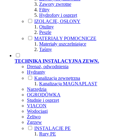
Zawory zwrotne
Filtry
Hydrofory i osprzęt
IZOLACJE, OSŁONY
Otuliny
Peszle
MATERIAŁY POMOCNICZE
Materiały uszczelniające
Taśmy
TECHNIKA INSTALACYJNA ZEWN.
Drenaż, odwodnienia
Hydranty
Kanalizacja zewnętrzna
Kanalizacja MAGNAPLAST
Narzędzia
OGRODÓWKA
Studnie i osprzęt
VIACON
Wodociągi
Żeliwo
Zgrzew
INSTALACJE PE
Rury PE