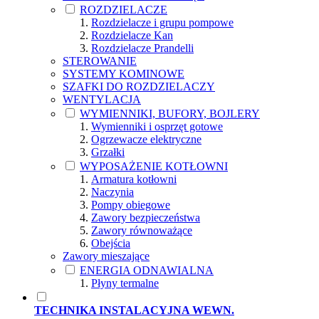
ROZDZIELACZE
Rozdzielacze i grupu pompowe
Rozdzielacze Kan
Rozdzielacze Prandelli
STEROWANIE
SYSTEMY KOMINOWE
SZAFKI DO ROZDZIELACZY
WENTYLACJA
WYMIENNIKI, BUFORY, BOJLERY
Wymienniki i osprzęt gotowe
Ogrzewacze elektryczne
Grzałki
WYPOSAŻENIE KOTŁOWNI
Armatura kotłowni
Naczynia
Pompy obiegowe
Zawory bezpieczeństwa
Zawory równoważące
Obejścia
Zawory mieszające
ENERGIA ODNAWIALNA
Płyny termalne
TECHNIKA INSTALACYJNA WEWN.