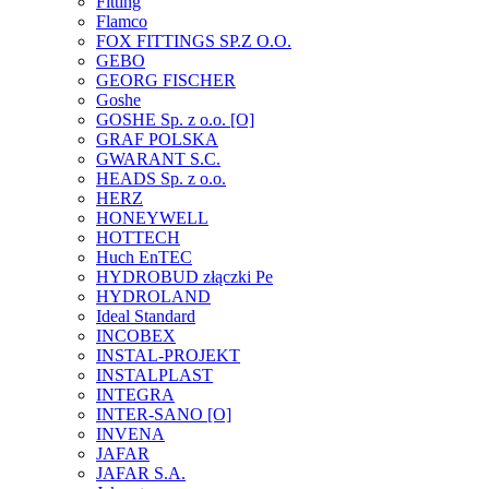
Fitting
Flamco
FOX FITTINGS SP.Z O.O.
GEBO
GEORG FISCHER
Goshe
GOSHE Sp. z o.o. [O]
GRAF POLSKA
GWARANT S.C.
HEADS Sp. z o.o.
HERZ
HONEYWELL
HOTTECH
Huch EnTEC
HYDROBUD złączki Pe
HYDROLAND
Ideal Standard
INCOBEX
INSTAL-PROJEKT
INSTALPLAST
INTEGRA
INTER-SANO [O]
INVENA
JAFAR
JAFAR S.A.