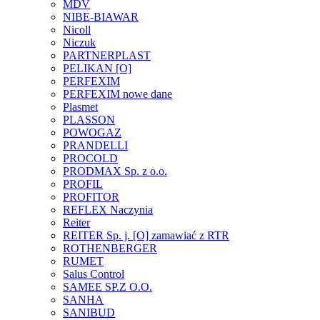
MDV
NIBE-BIAWAR
Nicoll
Niczuk
PARTNERPLAST
PELIKAN [O]
PERFEXIM
PERFEXIM nowe dane
Plasmet
PLASSON
POWOGAZ
PRANDELLI
PROCOLD
PRODMAX Sp. z o.o.
PROFIL
PROFITOR
REFLEX Naczynia
Reiter
REITER Sp. j. [O] zamawiać z RTR
ROTHENBERGER
RUMET
Salus Control
SAMEE SP.Z O.O.
SANHA
SANIBUD