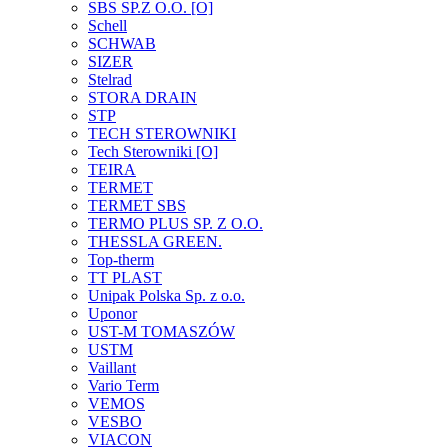
SBS SP.Z O.O. [O]
Schell
SCHWAB
SIZER
Stelrad
STORA DRAIN
STP
TECH STEROWNIKI
Tech Sterowniki [O]
TEIRA
TERMET
TERMET SBS
TERMO PLUS SP. Z O.O.
THESSLA GREEN.
Top-therm
TT PLAST
Unipak Polska Sp. z o.o.
Uponor
UST-M TOMASZÓW
USTM
Vaillant
Vario Term
VEMOS
VESBO
VIACON