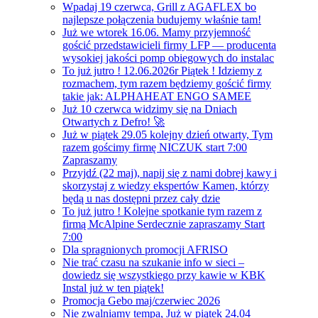
Wpadaj 19 czerwca, Grill z AGAFLEX bo
najlepsze połączenia budujemy właśnie tam!
Już we wtorek 16.06. Mamy przyjemność
gościć przedstawicieli firmy LFP — producenta
wysokiej jakości pomp obiegowych do instalac
To już jutro ! 12.06.2026r Piątek ! Idziemy z
rozmachem, tym razem będziemy gościć firmy
takie jak: ALPHAHEAT ENGO SAMEE
Już 10 czerwca widzimy się na Dniach
Otwartych z Defro! 🚀
Już w piątek 29.05 kolejny dzień otwarty, Tym
razem gościmy firmę NICZUK start 7:00
Zapraszamy
Przyjdź (22 maj), napij się z nami dobrej kawy i
skorzystaj z wiedzy ekspertów Kamen, którzy
będą u nas dostępni przez cały dzie
To już jutro ! Kolejne spotkanie tym razem z
firmą McAlpine Serdecznie zapraszamy Start
7:00
Dla spragnionych promocji AFRISO
Nie trać czasu na szukanie info w sieci –
dowiedz się wszystkiego przy kawie w KBK
Instal już w ten piątek!
Promocja Gebo maj/czerwiec 2026
Nie zwalniamy tempa, Już w piątek 24.04