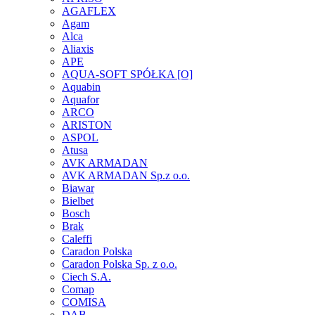
AGAFLEX
Agam
Alca
Aliaxis
APE
AQUA-SOFT SPÓŁKA [O]
Aquabin
Aquafor
ARCO
ARISTON
ASPOL
Atusa
AVK ARMADAN
AVK ARMADAN Sp.z o.o.
Biawar
Bielbet
Bosch
Brak
Caleffi
Caradon Polska
Caradon Polska Sp. z o.o.
Ciech S.A.
Comap
COMISA
DAB