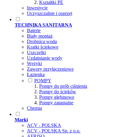
Kształtki PE
Inwestycje
Oczyszczalnie i osprzęt
TECHNIKA SANITARNA
Baterie
Biały montaż
Drobnica woda
Kratki ściekowe
Uszczelki
Uzdatnianie wody
Wężyki
Zawory przyłączeniowe
Łazienka
POMPY
Pompy do prób ciśnienia
Pompy do ścieków
Pompy głębinowe
Pompy zatapialne
Chemia
Marki
ACV - POLSKA
ACV - POLSKA Sp. z o.o.
AFRISO